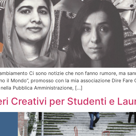
cambiamento Ci sono notizie che non fanno rumore, ma sann
o il Mondo”, promosso con la mia associazione Dire Fare C
 nella Pubblica Amministrazione, […]
ieri Creativi per Studenti e La