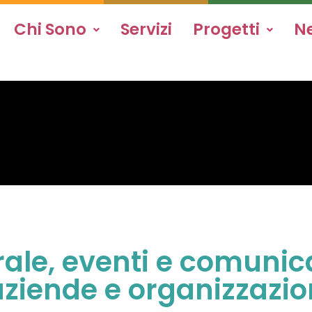
Chi Sono
Servizi
Progetti
N
rale, eventi e comunic
 aziende e organizzazio