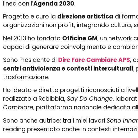
linea con l’
Agenda 2030
.
Progetto e curo la
direzione artistica
di forma
organizzazioni non profit, integrando cultura, sos
Nel 2013 ho fondato
Officine GM
, un network c
capaci di generare coinvolgimento e cambia
Sono Presidente di
Dire Fare Cambiare APS
, c
centri antiviolenza e contesti interculturali
,
trasformazione.
Ho ideato e diretto progetti riconosciuti a live
realizzato a Rebibbia,
Say Do Change
, labora
Cambiare
, piattaforma nazionale dedicata al
Sono anche autrice: tra i miei lavori
Sono inna
reading presentato anche in contesti internazi