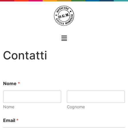
Contatti
e
Nome
*
v
i
s
i
o
Nome
Cognome
n
e
Email
*
v