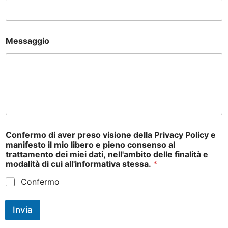
i
s
i
o
n
Messaggio
e
Confermo di aver preso visione della Privacy Policy e
manifesto il mio libero e pieno consenso al
trattamento dei miei dati, nell'ambito delle finalità e
modalità di cui all'informativa stessa.
*
Confermo
Invia