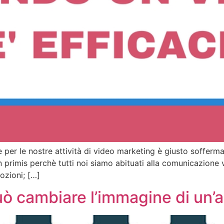
per le nostre attività di video marketing è giusto soffermar
rimis perchè tutti noi siamo abituati alla comunicazione vis
ozioni; […]
uò cambiare l’immagine di un’