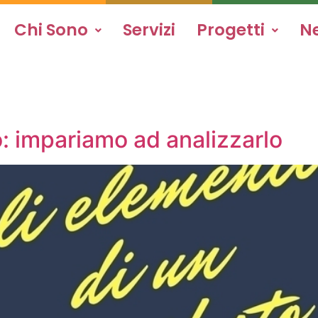
Chi Sono
Servizi
Progetti
N
o: impariamo ad analizzarlo