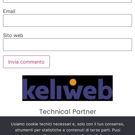
Email
Sito web
Technical Partner
Privacy Policy
·
Cookie Policy
·
Termini e
Usiamo cookie tecnici necessari e, solo con il tuo consenso,
strumenti per statistiche e contenuti di terze parti. Puoi
Condizioni
·
Preferenze cookie