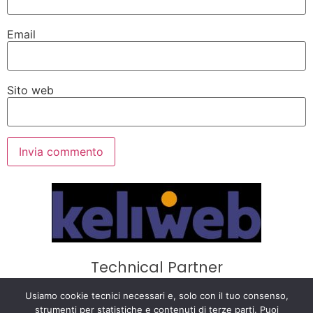
Email
Sito web
Technical Partner
Privacy Policy
·
Cookie Policy
·
Termini e
Usiamo cookie tecnici necessari e, solo con il tuo consenso,
strumenti per statistiche e contenuti di terze parti. Puoi