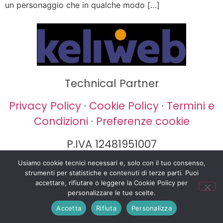
un personaggio che in qualche modo […]
Technical Partner
Privacy Policy
·
Cookie Policy
·
Termini e
Condizioni
·
Preferenze cookie
P.IVA 12481951007
Usiamo cookie tecnici necessari e, solo con il tuo consenso,
strumenti per statistiche e contenuti di terze parti. Puoi
accettare, rifiutare o leggere la Cookie Policy per
personalizzare le tue scelte.
Accetta
Rifiuta
Personalizza