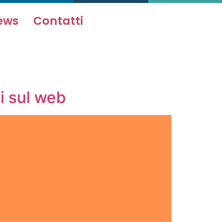
ews
Contatti
i sul web