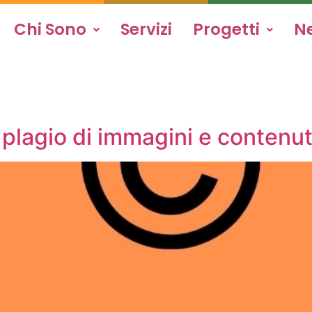
Chi Sono
Servizi
Progetti
N
 plagio di immagini e contenut