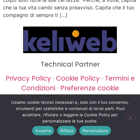
colpo solo tutte le sue certezze. Perché, a volte, capita
che la tua vita cambi senza preavviso. Capita che il tuo
compagno di sempre ti […]
Technical Partner
Privacy Policy
·
Cookie Policy
·
Termini e
Condizioni
·
Preferenze cookie
P.IVA 12481951007
Usiamo cookie tecnici necessari e, solo con il tuo consenso,
strumenti per statistiche e contenuti di terze parti. Puoi
accettare, rifiutare o leggere la Cookie Policy per
personalizzare le tue scelte.
Accetta
Rifiuta
Personalizza