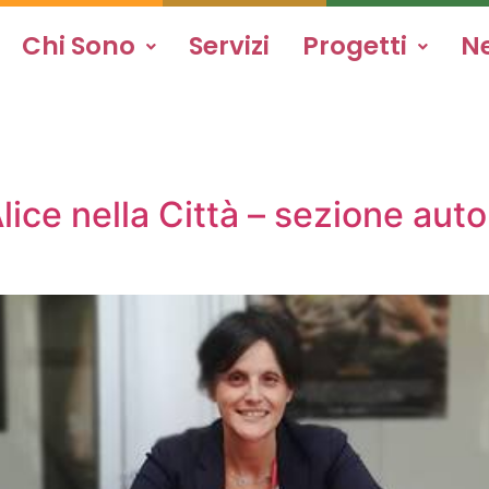
Chi Sono
Servizi
Progetti
N
lice nella Città – sezione aut