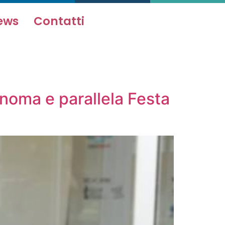
ews
Contatti
onoma e parallela Festa