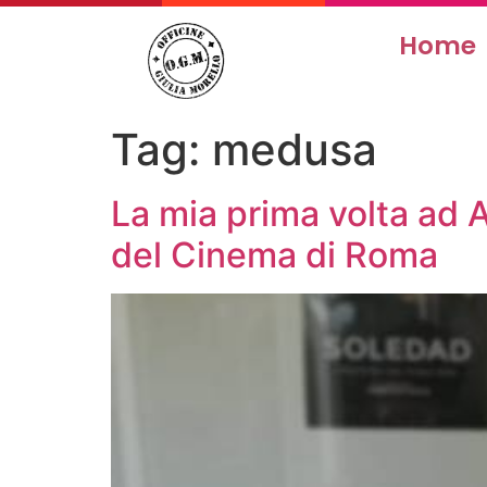
Home
Tag:
medusa
La mia prima volta ad A
del Cinema di Roma