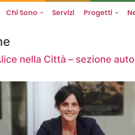
Chi Sono
Servizi
Progetti
N
ne
lice nella Città – sezione aut