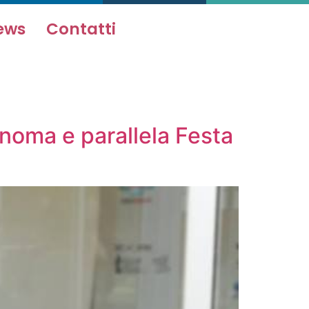
ews
Contatti
onoma e parallela Festa