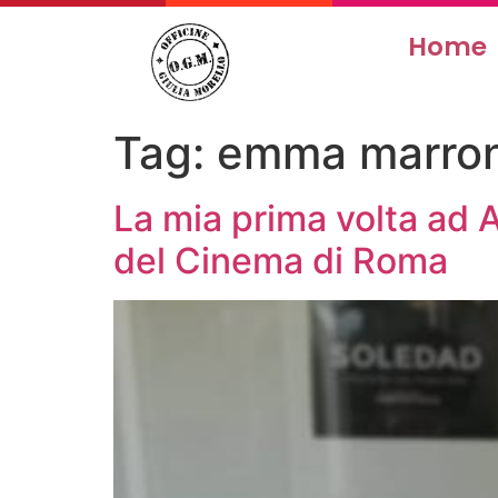
Home
Tag:
emma marro
La mia prima volta ad A
del Cinema di Roma