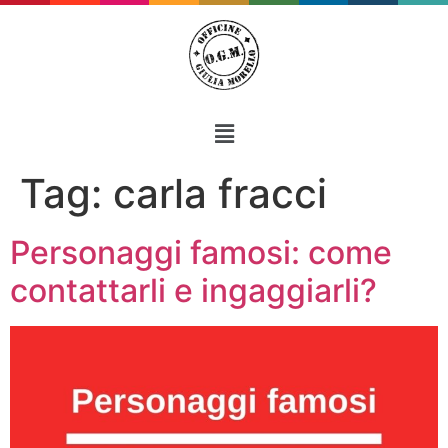
Tag:
carla fracci
Personaggi famosi: come
contattarli e ingaggiarli?