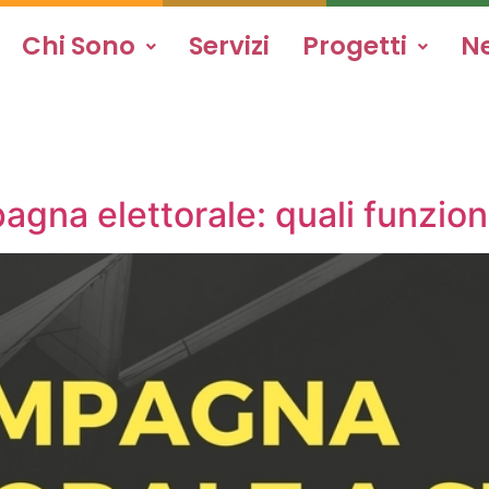
Chi Sono
Servizi
Progetti
N
pagna elettorale: quali funzi