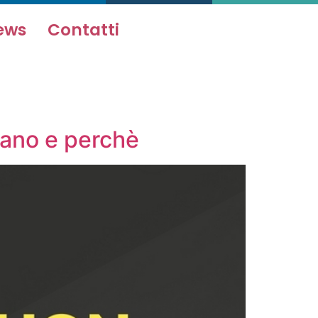
ews
Contatti
onano e perchè