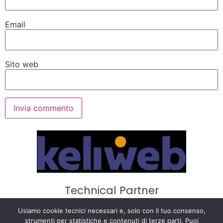
Email
Sito web
Technical Partner
Privacy Policy
·
Cookie Policy
·
Termini e
Usiamo cookie tecnici necessari e, solo con il tuo consenso,
strumenti per statistiche e contenuti di terze parti. Puoi