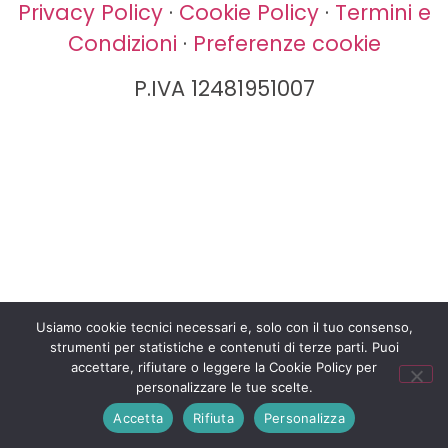
Privacy Policy
·
Cookie Policy
·
Termini e
Condizioni
·
Preferenze cookie
P.IVA 12481951007
Usiamo cookie tecnici necessari e, solo con il tuo consenso,
strumenti per statistiche e contenuti di terze parti. Puoi
accettare, rifiutare o leggere la Cookie Policy per
personalizzare le tue scelte.
Accetta
Rifiuta
Personalizza