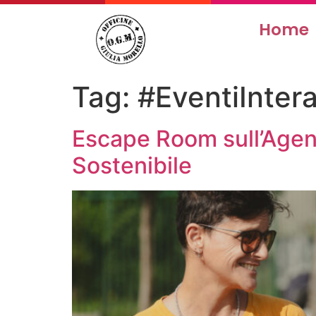
Home
Tag:
#EventiIntera
Escape Room sull’Agen
Sostenibile