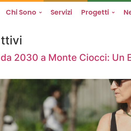
Chi Sono
Servizi
Progetti
N
ttivi
da 2030 a Monte Ciocci: Un E