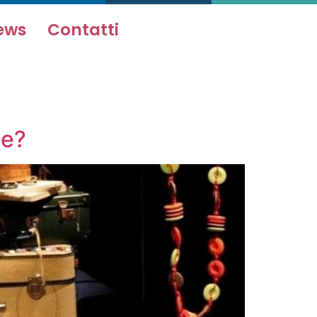
ews
Contatti
le?