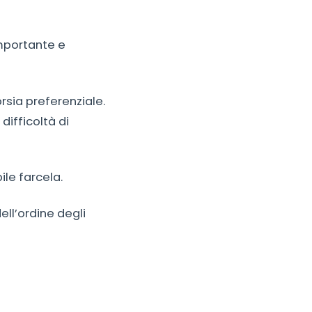
mportante e
sia preferenziale.
difficoltà di
le farcela.
ell’ordine degli